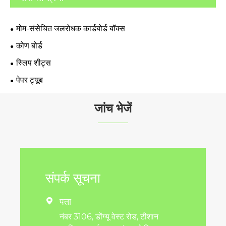
मोम-संसेचित जलरोधक कार्डबोर्ड बॉक्स
कोण बोर्ड
स्लिप शीट्स
पेपर ट्यूब
जांच भेजें
संपर्क सूचना
पता

नंबर 3106, डोंग्यू वेस्ट रोड, टीशान