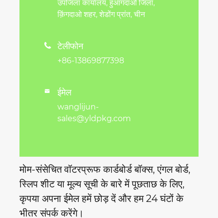
उपजिला कार्यालय, हुआंगदाओ जिला,
क़िंगदाओ शहर, शेडोंग प्रांत, चीन
टेलीफोन

+86-13869877398
ईमेल

wanglijun-
sales@yldpkg.com
मोम-संसेचित वॉटरप्रूफ कार्डबोर्ड बॉक्स, एंगल बोर्ड,
स्लिप शीट या मूल्य सूची के बारे में पूछताछ के लिए,
कृपया अपना ईमेल हमें छोड़ दें और हम 24 घंटों के
भीतर संपर्क करेंगे।