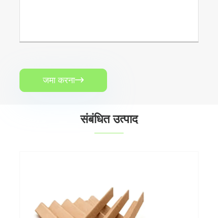
जमा करना

संबंधित उत्पाद
पेपर एज रक्षक
और देखें >>