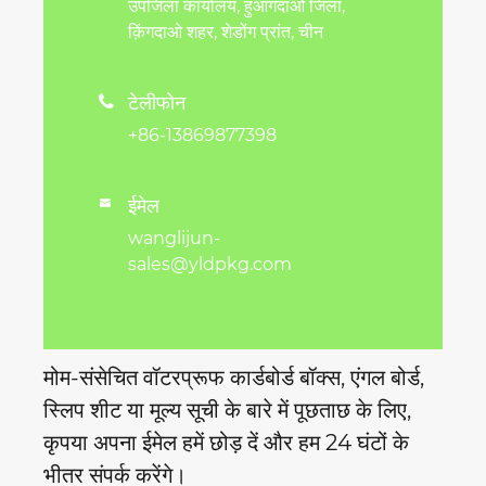
उपजिला कार्यालय, हुआंगदाओ जिला,
क़िंगदाओ शहर, शेडोंग प्रांत, चीन
टेलीफोन

+86-13869877398
ईमेल

wanglijun-
sales@yldpkg.com
मोम-संसेचित वॉटरप्रूफ कार्डबोर्ड बॉक्स, एंगल बोर्ड,
स्लिप शीट या मूल्य सूची के बारे में पूछताछ के लिए,
कृपया अपना ईमेल हमें छोड़ दें और हम 24 घंटों के
भीतर संपर्क करेंगे।