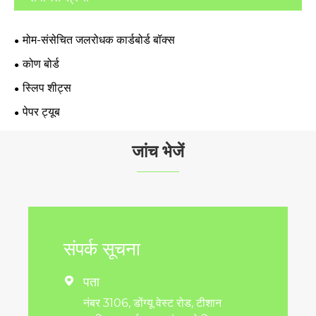
मोम-संसेचित जलरोधक कार्डबोर्ड बॉक्स
कोण बोर्ड
स्लिप शीट्स
पेपर ट्यूब
जांच भेजें
संपर्क सूचना
पता

नंबर 3106, डोंग्यू वेस्ट रोड, टीशान