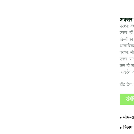
अक्सर प
प्रश्न: क
उत्तर: ह
डिब्बों क
आत्मविश्
प्रश्न: म
उत्तर: स
कम हो जा
आर्द्रता
हॉट टैग: 
संबं
मोम-स
स्लिप