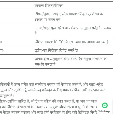
सामान्य विकल्प/विवरण
सिंगल/डुअल-टाइल, लोड क्षमता/संपीड़न प्रतिरोध के
आधार पर चयन करें
मानक/गाढ़ा; फ़ूड-ग्रेड या पर्यावरण-अनुकूल फ़ॉर्मूले उपलब्ध
हैं
ोध
विशिष्ट क्षमता: 10-30 किग्रा, उच्च भार क्षमता उपलब्ध है
्य)
तृतीय-पक्ष निरीक्षण रिपोर्ट समर्थित
उत्पाद द्वारा अनुकूलन योग्य, छोटे-बैच नमूना सत्यापन का
समर्थन करता है
्पों में उच्च शक्ति वाले नालीदार कागज की पेशकश करते हैं, और खाद्य-ग्रेड
नुकूल और सुरक्षित है, जबकि यह परिवहन के लिए पर्याप्त संपीड़न शक्ति प्रदान कर
उपयुक्त है।
ं सेल्फ-लॉकिंग शामिल है, जो टेप या कीलों की बचत करता है, या आप एक पावर्ड बॉटम या
ाद की विशिष्ट विशेषताओं के आधार पर उपयुक्त बॉक्स संरचना चुनने की सलाह देते हैं।
WhatsApp
म बेहतर मुद्रण गुणवत्ता और लुप्त होती प्रतिरोध के लिए यूवी डिजिटल प्रिंटिंग तकनीक