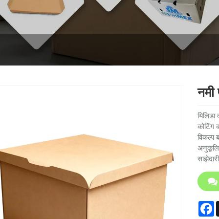
नमी 
यिलिडा क
कोटिंग 
विकल्प 
अनुकूलि
साझेदारी
F