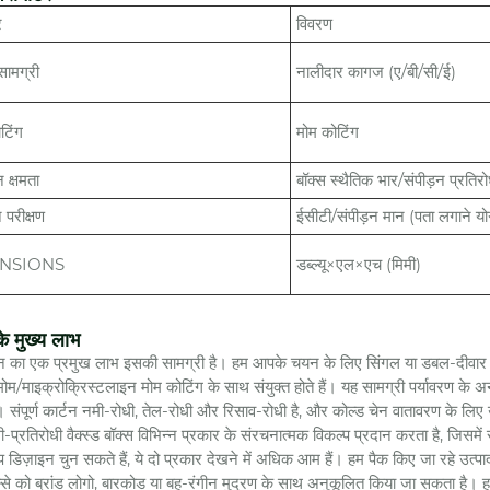
र
विवरण
सामग्री
नालीदार कागज (ए/बी/सी/ई)
टिंग
मोम कोटिंग
 क्षमता
बॉक्स स्थैतिक भार/संपीड़न प्रतिर
 परीक्षण
ईसीटी/संपीड़न मान (पता लगाने योग
NSIONS
डब्ल्यू×एल×एच (मिमी)
के मुख्य लाभ
न का एक प्रमुख लाभ इसकी सामग्री है। हम आपके चयन के लिए सिंगल या डबल-दीवार विकल
मोम/माइक्रोक्रिस्टलाइन मोम कोटिंग के साथ संयुक्त होते हैं। यह सामग्री पर्यावरण के अ
 संपूर्ण कार्टन नमी-रोधी, तेल-रोधी और रिसाव-रोधी है, और कोल्ड चेन वातावरण के लिए 
ी-प्रतिरोधी वैक्स्ड बॉक्स विभिन्न प्रकार के संरचनात्मक विकल्प प्रदान करता है, जिसमे
प डिज़ाइन चुन सकते हैं, ये दो प्रकार देखने में अधिक आम हैं। हम पैक किए जा रहे उत्प
स्से को ब्रांड लोगो, बारकोड या बहु-रंगीन मुद्रण के साथ अनुकूलित किया जा सकता है। ह