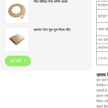
गोल सॉलिड पेपर कॉर्नर रक्षक
पैरामीट
मूलभूत 
सतह को
क्राफ्ट पेपर पुश-पुल स्लिप शीट
भार वहन
कंप्रेशन
DIME
और देखें
उत्पाद 
इस कार्ट
पैराफिन 
सकती है।
हमारा नम
फ्लिप-टॉ
बाहरी हि