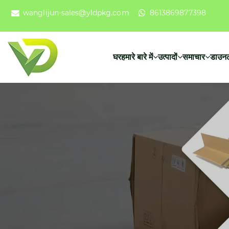
wanglijun-sales@yldpkg.com
8613869877398
घर
हमारे बारे में
उत्पादों
समाचार
डाउन