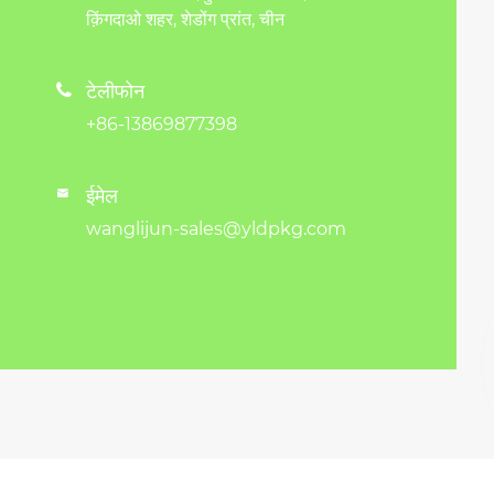
क़िंगदाओ शहर, शेडोंग प्रांत, चीन
टेलीफोन

+86-13869877398
ईमेल

wanglijun-sales@yldpkg.com