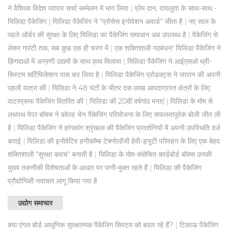
|
ने वैश्विक विदेश व्यापार चर्चा सम्मेलन में भाग लिया
प्रेम दान, दयालुता के साथ-साथ -
|
|
यिलिडा पैकेजिंग
यिलिडा पैकेजिंग ने "प्रोसेस इनोवेशन अवार्ड" जीता है
नए साल के
|
पहले ऑर्डर की सुरक्षा के लिए यिलिडा का पैकेजिंग समाधान अब उपलब्ध है
पैकेजिंग से
|
लेकर गारंटी तक, सब कुछ एक ही चरण में
एक शक्तिशाली गठबंधन! यिलिडा पैकेजिंग ने
|
क़िंगदाओ में अग्रणी उद्यमों के साथ हाथ मिलाया
यिलिडा पैकेजिंग ने आईएसओ थ्री-
|
सिस्टम सर्टिफिकेशन पास कर लिया है
यिलिडा पैकेजिंग प्रोडक्ट्स ने जापान की अपनी
|
पहली यात्रा की
यिलिडा ने 48 घंटों के भीतर दस लाख आपदाग्रस्त क्षेत्रों के लिए
|
|
वाटरप्रूफ पैकेजिंग वितरित की
यिलिडा की 20वीं वर्षगांठ मनाएं
यिलिडा के मोम से
लथपथ पेपर बॉक्स ने कोल्ड चेन पैकेजिंग परियोजना के लिए सफलतापूर्वक बोली जीत ली
|
है
यिलिडा पैकेजिंग ने हांगकांग श्रृंखला की पैकेजिंग प्रदर्शनियों में अपनी उपस्थिति दर्ज
|
कराई
यिलिडा की इनोवेटिव हनीकॉम्ब टेक्नोलॉजी हेवी-ड्यूटी परिवहन के लिए एक बेहद
|
शक्तिशाली "सुरक्षा कवच" बनाती है
यिलिडा के मोम-संसेचित कार्डबोर्ड बॉक्स उनकी
|
मुख्य तकनीकी विशेषताओं के आधार पर पानी-मुक्त रहते हैं
यिलिडा की पैकेजिंग
प्रौद्योगिकी नवाचार लागू किया गया है
उद्योग समाचार
|
क्या एंगल बोर्ड आधुनिक सुरक्षात्मक पैकेजिंग सिस्टम को बदल रहे हैं?
टिकाऊ पैकेजिंग