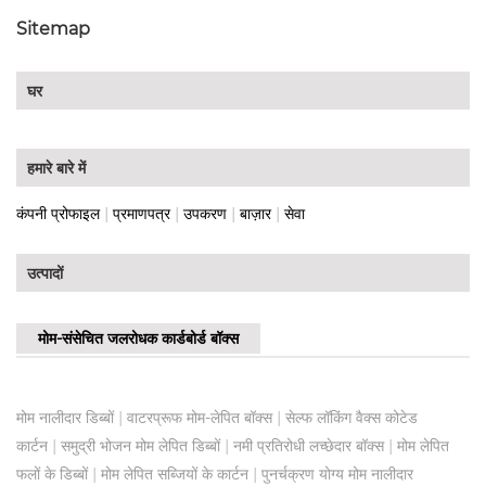
Sitemap
घर
हमारे बारे में
|
|
|
|
कंपनी प्रोफाइल
प्रमाणपत्र
उपकरण
बाज़ार
सेवा
उत्पादों
मोम-संसेचित जलरोधक कार्डबोर्ड बॉक्स
|
|
मोम नालीदार डिब्बों
वाटरप्रूफ मोम-लेपित बॉक्स
सेल्फ लॉकिंग वैक्स कोटेड
|
|
|
कार्टन
समुद्री भोजन मोम लेपित डिब्बों
नमी प्रतिरोधी लच्छेदार बॉक्स
मोम लेपित
|
|
फलों के डिब्बों
मोम लेपित सब्जियों के कार्टन
पुनर्चक्रण योग्य मोम नालीदार